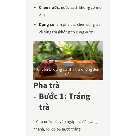
Chọn nước:
nước sạch không có mùi
vị lạ
Dụng cụ:
ấm pha trà, chén uống trà
và tống trà (không có cũng được)
Chuẩn bị dụng cụ pha trà ô long đơn
giản
Pha trà
Bước 1: Tráng
trà
– Cho nước sôi vào ngập trà để tráng
nhanh, rồi đổ bỏ nước tráng.