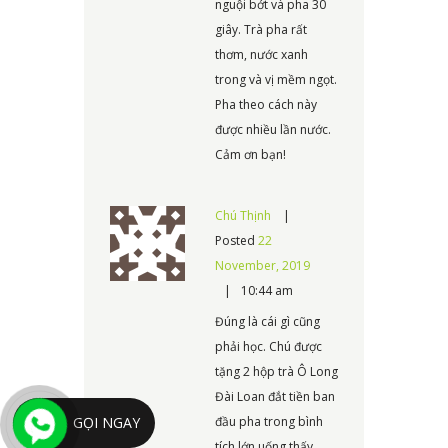
nguội bớt và pha 30
giây. Trà pha rất
thơm, nước xanh
trong và vị mềm ngọt.
Pha theo cách này
được nhiều lần nước.
Cảm ơn bạn!
Chú Thịnh
Posted
22
November, 2019
10:44 am
Đúng là cái gì cũng
phải học. Chú được
tặng 2 hộp trà Ô Long
Đài Loan đắt tiền ban
đầu pha trong bình
GỌI NGAY
tích lớn uống thấy