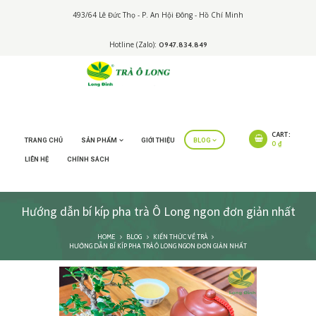
493/64 Lê Đức Thọ - P. An Hội Đông - Hồ Chí Minh
Hotline (Zalo):
0947.834.849
CART:
TRANG CHỦ
SẢN PHẨM
GIỚI THIỆU
BLOG
0 ₫
LIÊN HỆ
CHÍNH SÁCH
Hướng dẫn bí kíp pha trà Ô Long ngon đơn giản nhất
HOME
BLOG
KIẾN THỨC VỀ TRÀ
HƯỚNG DẪN BÍ KÍP PHA TRÀ Ô LONG NGON ĐƠN GIẢN NHẤT