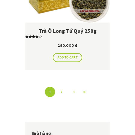
Trà Ô Long Tứ Quý 250g
Rated
4.00
280,000
₫
out of 5
ADD TO CART
1
2
Giỏ hàng