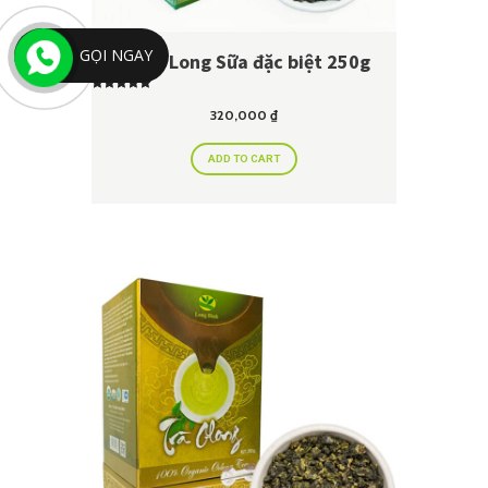
GỌI NGAY
Trà Ô Long Sữa đặc biệt 250g
Rated
5.00
320,000
₫
out of 5
ADD TO CART