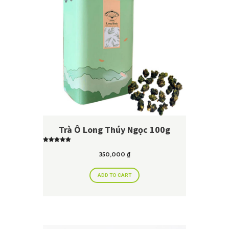
Trà Ô Long Thúy Ngọc 100g
Rated
5.00
350,000
₫
out of 5
ADD TO CART