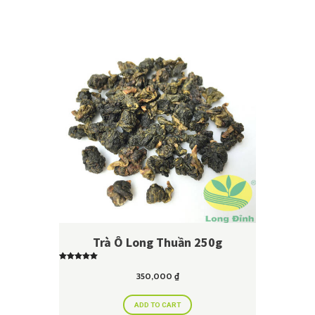
Trà Ô Long Thuần 250g
Rated
5.00
350,000
₫
out of 5
ADD TO CART