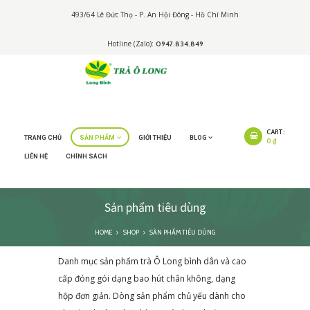
493/64 Lê Đức Thọ - P. An Hội Đông - Hồ Chí Minh
Hotline (Zalo):
0947.834.849
CART:
TRANG CHỦ
SẢN PHẨM
GIỚI THIỆU
BLOG
0 ₫
LIÊN HỆ
CHÍNH SÁCH
Sản phẩm tiêu dùng
HOME
SHOP
SẢN PHẨM TIÊU DÙNG
Danh mục sản phẩm trà Ô Long bình dân và cao
cấp đóng gói dạng bao hút chân không, dạng
hộp đơn giản. Dòng sản phẩm chủ yếu dành cho