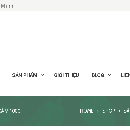
í Minh
SẢN PHẨM
GIỚI THIỆU
BLOG
LIÊ
SÂM 100G
HOME
SHOP
SẢ