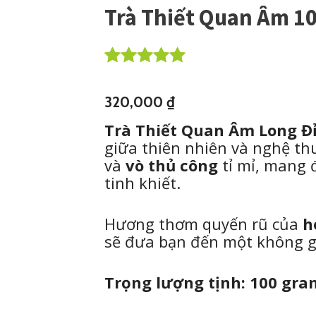
Trà Thiết Quan Âm 1
Rated
1
5.00
out of 5
320,000
₫
based on
customer
Trà Thiết Quan Âm Long Đ
rating
giữa thiên nhiên và nghệ thu
và
vò thủ công
tỉ mỉ, mang 
tinh khiết.
Hương thơm quyến rũ của
h
sẽ đưa bạn đến một không gi
Trọng lượng tịnh: 100 gra