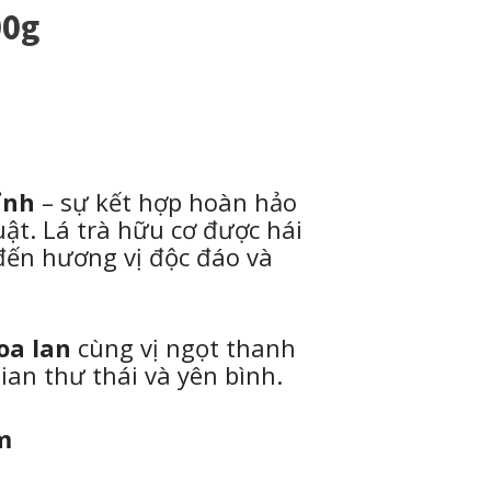
00g
ỉnh
– sự kết hợp hoàn hảo
ật. Lá trà hữu cơ được hái
đến hương vị độc đáo và
oa lan
cùng vị ngọt thanh
an thư thái và yên bình.
m