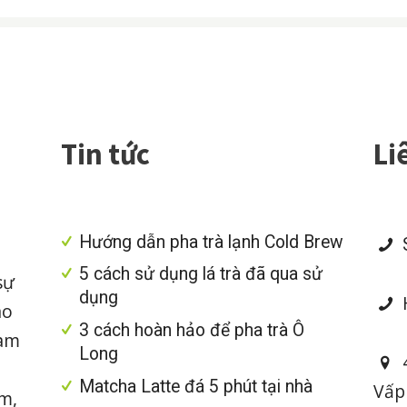
Tin tức
Li
Hướng dẫn pha trà lạnh Cold Brew
S
5 cách sử dụng lá trà đã qua sử
sự
dụng
H
ao
3 cách hoàn hảo để pha trà Ô
làm
Long
4
Matcha Latte đá 5 phút tại nhà
Vấp
im,