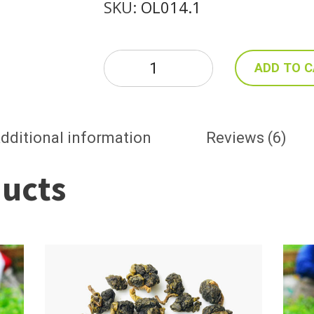
SKU:
OL014.1
Trà
ADD TO 
Thiết
Quan
Âm
100g
dditional information
Reviews (6)
quantity
ducts