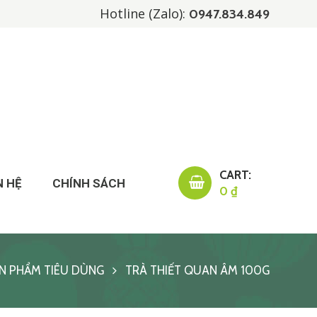
Hotline (Zalo):
0947.834.849
CART:
N HỆ
CHÍNH SÁCH
0 ₫
N PHẨM TIÊU DÙNG
TRÀ THIẾT QUAN ÂM 100G