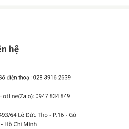
ên hệ
ố điện thoại: 028 3916 2639
otline(Zalo):
0947 834 849
93/64 Lê Đức Thọ - P.16 - Gò
 - Hồ Chí Minh