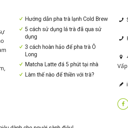
Hướng dẫn pha trà lạnh Cold Brew
S
5 cách sử dụng lá trà đã qua sử
sự
dụng
H
ao
3 cách hoàn hảo để pha trà Ô
làm
Long
4
Matcha Latte đá 5 phút tại nhà
Vấp
im,
Làm thế nào để thiền với trà?
i
iệu dành cho người sành điệu!