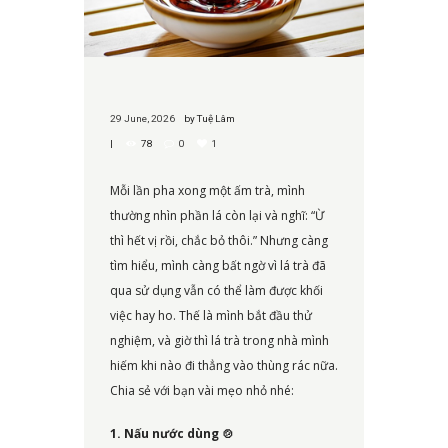
29 June, 2026
by
Tuệ Lâm
78
0
1
Mỗi lần pha xong một ấm trà, mình
thường nhìn phần lá còn lại và nghĩ: “Ừ
thì hết vị rồi, chắc bỏ thôi.” Nhưng càng
tìm hiểu, mình càng bất ngờ vì lá trà đã
qua sử dụng vẫn có thể làm được khối
việc hay ho. Thế là mình bắt đầu thử
nghiệm, và giờ thì lá trà trong nhà mình
hiếm khi nào đi thẳng vào thùng rác nữa.
Chia sẻ với bạn vài mẹo nhỏ nhé:
1. Nấu nước dùng
🍲