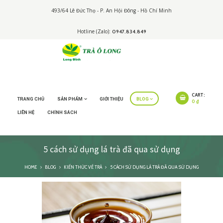
493/64 Lê Đức Thọ - P. An Hội Đông - Hồ Chí Minh
Hotline (Zalo):
0947.834.849
CART:
TRANG CHỦ
SẢN PHẨM
GIỚI THIỆU
BLOG
0 ₫
LIÊN HỆ
CHÍNH SÁCH
5 cách sử dụng lá trà đã qua sử dụng
HOME
BLOG
KIẾN THỨC VỀ TRÀ
5 CÁCH SỬ DỤNG LÁ TRÀ ĐÃ QUA SỬ DỤNG