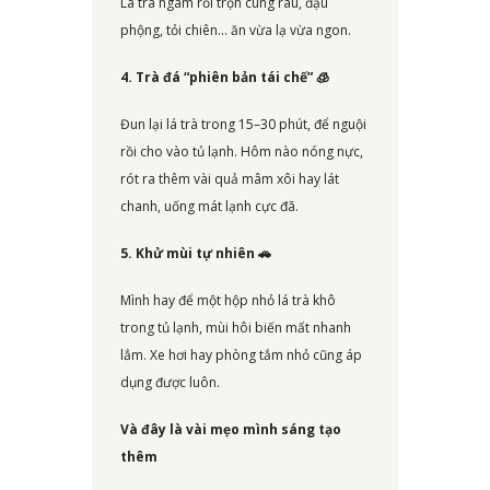
Lá trà ngâm rồi trộn cùng rau, đậu
phộng, tỏi chiên… ăn vừa lạ vừa ngon.
4. Trà đá “phiên bản tái chế”
🧊
Đun lại lá trà trong 15–30 phút, để nguội
rồi cho vào tủ lạnh. Hôm nào nóng nực,
rót ra thêm vài quả mâm xôi hay lát
chanh, uống mát lạnh cực đã.
5. Khử mùi tự nhiên
🚗
Mình hay để một hộp nhỏ lá trà khô
trong tủ lạnh, mùi hôi biến mất nhanh
lắm. Xe hơi hay phòng tắm nhỏ cũng áp
dụng được luôn.
Và đây là vài mẹo mình sáng tạo
thêm