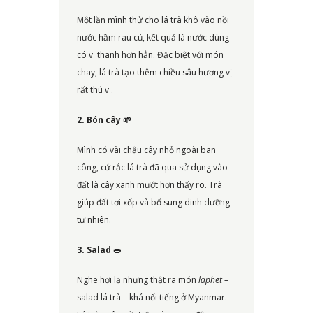
Một lần mình thử cho lá trà khô vào nồi
nước hầm rau củ, kết quả là nước dùng
có vị thanh hơn hẳn. Đặc biệt với món
chay, lá trà tạo thêm chiều sâu hương vị
rất thú vị.
2. Bón cây
🌱
Mình có vài chậu cây nhỏ ngoài ban
công, cứ rắc lá trà đã qua sử dụng vào
đất là cây xanh mướt hơn thấy rõ. Trà
giúp đất tơi xốp và bổ sung dinh dưỡng
tự nhiên.
3. Salad 🥗
Nghe hơi lạ nhưng thật ra món
laphet
–
salad lá trà – khá nổi tiếng ở Myanmar.