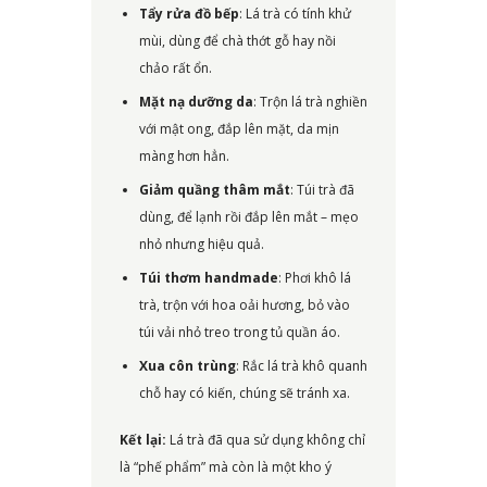
Tẩy rửa đồ bếp
: Lá trà có tính khử
mùi, dùng để chà thớt gỗ hay nồi
chảo rất ổn.
Mặt nạ dưỡng da
: Trộn lá trà nghiền
với mật ong, đắp lên mặt, da mịn
màng hơn hẳn.
Giảm quầng thâm mắt
: Túi trà đã
dùng, để lạnh rồi đắp lên mắt – mẹo
nhỏ nhưng hiệu quả.
Túi thơm handmade
: Phơi khô lá
trà, trộn với hoa oải hương, bỏ vào
túi vải nhỏ treo trong tủ quần áo.
Xua côn trùng
: Rắc lá trà khô quanh
chỗ hay có kiến, chúng sẽ tránh xa.
Kết lại:
Lá trà đã qua sử dụng không chỉ
là “phế phẩm” mà còn là một kho ý