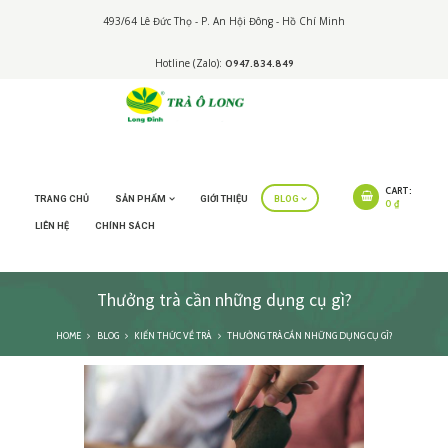
493/64 Lê Đức Thọ - P. An Hội Đông - Hồ Chí Minh
Hotline (Zalo):
0947.834.849
CART:
TRANG CHỦ
SẢN PHẨM
GIỚI THIỆU
BLOG
0 ₫
LIÊN HỆ
CHÍNH SÁCH
Thưởng trà cần những dụng cụ gì?
HOME
BLOG
KIẾN THỨC VỀ TRÀ
THƯỞNG TRÀ CẦN NHỮNG DỤNG CỤ GÌ?