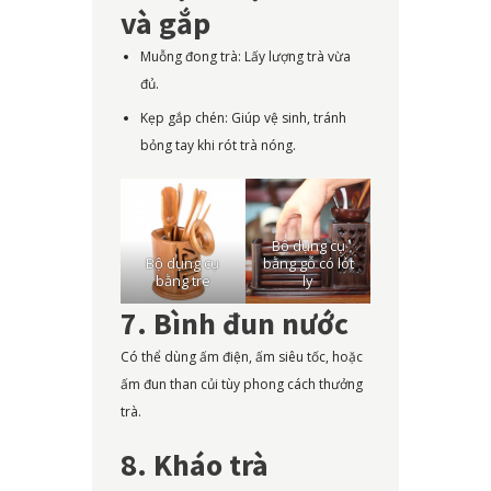
và gắp
Muỗng đong trà: Lấy lượng trà vừa
đủ.
Kẹp gắp chén: Giúp vệ sinh, tránh
bỏng tay khi rót trà nóng.
Bộ dụng cụ
Bộ dụng cụ
bằng gỗ có lót
bằng tre
ly
7. Bình đun nước
Có thể dùng ấm điện, ấm siêu tốc, hoặc
ấm đun than củi tùy phong cách thưởng
trà.
8. Kháo trà