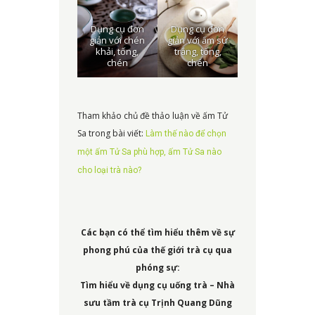
Dụng cụ đơn
Dụng cụ đơn
giản với chén
giản với ấm sứ
khải, tống,
trắng, tống,
chén
chén
Tham khảo chủ đề thảo luận về ấm Tử
Sa trong bài viết:
Làm thế nào để chọn
một ấm Tử Sa phù hợp, ấm Tử Sa nào
cho loại trà nào?
Các bạn có thể tìm hiểu thêm về sự
phong phú của thế giới trà cụ qua
phóng sự:
Tìm hiểu về dụng cụ uống trà – Nhà
sưu tầm trà cụ Trịnh Quang Dũng