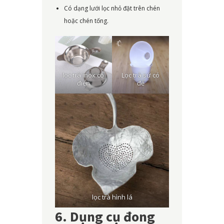
Có dạng lưới lọc nhỏ đặt trên chén
hoặc chén tống.
lọc trà inox cổ
Lọc trà sứ có
điển
đế
lọc trà hình lá
6. Dụng cụ đong