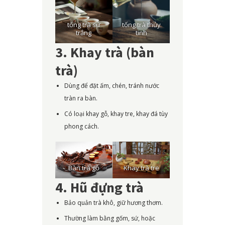
tống trà sứ
tống trà thủy
trắng
tinh
3. Khay trà (bàn
trà)
Dùng để đặt ấm, chén, tránh nước
tràn ra bàn.
Có loại khay gỗ, khay tre, khay đá tùy
phong cách.
Bàn trà gỗ
Khay trà tre
4. Hũ đựng trà
Bảo quản trà khô, giữ hương thơm.
Thường làm bằng gốm, sứ, hoặc