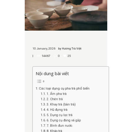
10 January, 2026
by
Hương Trà Việt
14467
0
25
Nội dung bài viết
Các loại dụng cụ pha trà phổ biến
1. Ấm pha trà
2. Chén trà
3. Khay trà (bàn trà)
4. Hũ đựng trà
5. Dụng cụ lọc trà
6. Dụng cụ đong và gắp
7. Bình đun nước
8. Kháo trà