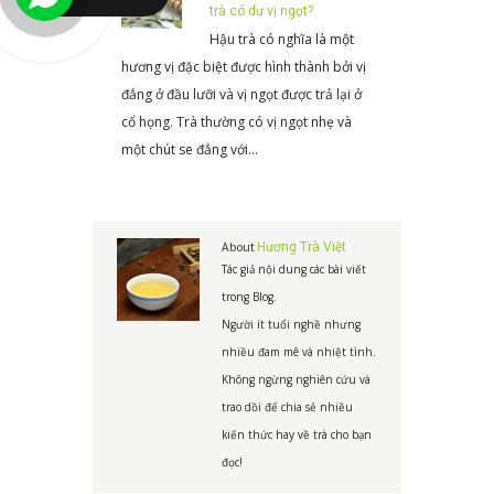
trà có dư vị ngọt?
Hậu trà có nghĩa là một
hương vị đặc biệt được hình thành bởi vị
đắng ở đầu lưỡi và vị ngọt được trả lại ở
cổ họng. Trà thường có vị ngọt nhẹ và
một chút se đắng với…
About
Hương Trà Việt
Tác giả nội dung các bài viết
trong Blog.
Người ít tuổi nghề nhưng
nhiều đam mê và nhiệt tình.
Không ngừng nghiên cứu và
trao dồi để chia sẻ nhiều
kiến thức hay về trà cho bạn
đọc!