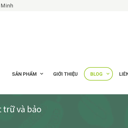
í Minh
SẢN PHẨM
GIỚI THIỆU
BLOG
LIÊ
 trữ và bảo