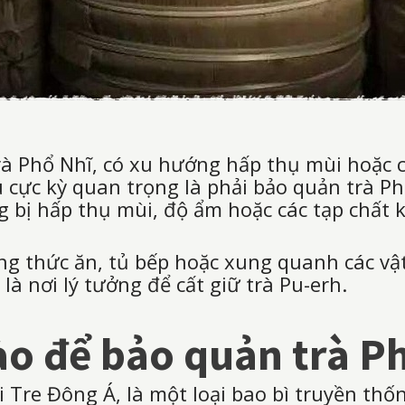
 trà Phổ Nhĩ, có xu hướng hấp thụ mùi hoặc 
ều cực kỳ quan trọng là phải bảo quản trà P
g bị hấp thụ mùi, độ ẩm hoặc các tạp chất 
g thức ăn, tủ bếp hoặc xung quanh các vậ
à nơi lý tưởng để cất giữ trà Pu-erh.
o để bảo quản trà P
i Tre Đông Á, là một loại bao bì truyền thố