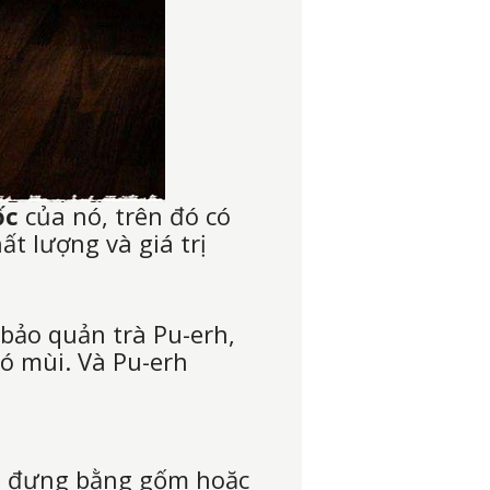
ốc
của nó, trên đó có
ất lượng và giá trị
 bảo quản trà Pu-erh,
có mùi. Và Pu-erh
đồ đựng bằng gốm hoặc