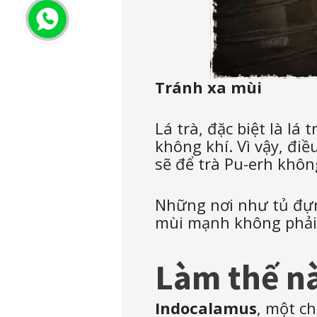
Tránh xa mùi
Lá trà, đặc biệt là lá
không khí. Vì vậy, đi
sẽ để trà Pu-erh khôn
Những nơi như tủ đựn
mùi mạnh không phải l
Làm thế nà
Indocalamus
, một ch