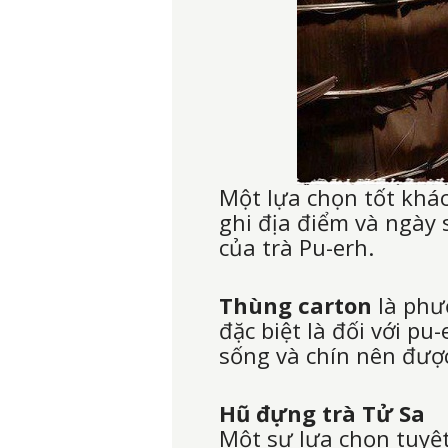
Một lựa chọn tốt khá
ghi địa điểm và ngày s
của trà Pu-erh.
Thùng carton
là phươ
đặc biệt là đối với p
sống và chín nên được
Hũ đựng trà Tử Sa
Một sự lựa chọn tuyệ