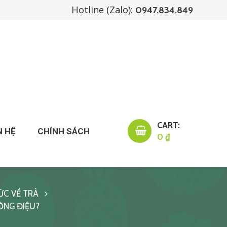
Hotline (Zalo):
0947.834.849
CART:
N HỆ
CHÍNH SÁCH
0 ₫
ỨC VỀ TRÀ
ỜNG ĐIỆU?