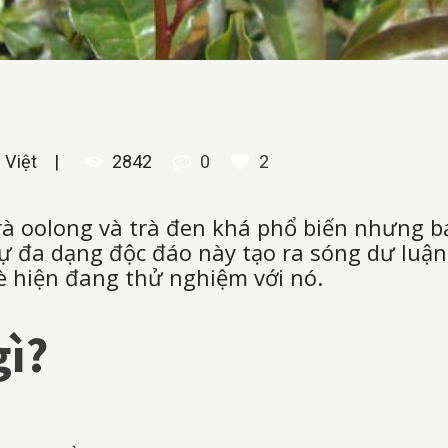
 Việt
2842
0
2
trà oolong và trà đen khá phổ biến nhưng 
Sự đa dạng độc đáo này tạo ra sóng dư luận t
è hiện đang thử nghiệm với nó.
gì?