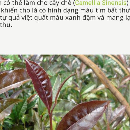
 có thể làm cho cây chè (
)
Camellia Sinensis
 khiến cho lá có hình dạng màu tím bất th
tự quả việt quất màu xanh đậm và mang l
thu.