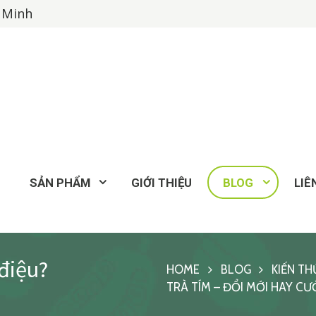
í Minh
SẢN PHẨM
GIỚI THIỆU
BLOG
LIÊ
 điệu?
HOME
BLOG
KIẾN TH
TRÀ TÍM – ĐỔI MỚI HAY CƯ