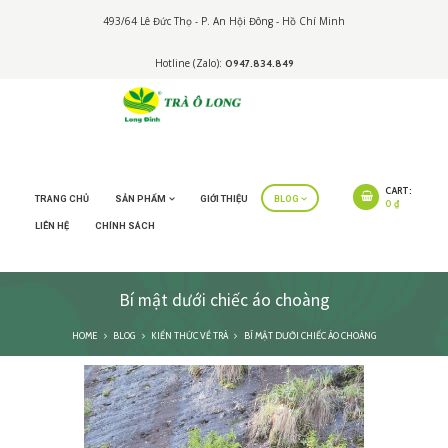
493/64 Lê Đức Thọ - P. An Hội Đông - Hồ Chí Minh
Hotline (Zalo):
0947.834.849
CART:
TRANG CHỦ
SẢN PHẨM
GIỚI THIỆU
BLOG
0 ₫
LIÊN HỆ
CHÍNH SÁCH
Bí mật dưới chiếc áo choàng
HOME
BLOG
KIẾN THỨC VỀ TRÀ
BÍ MẬT DƯỚI CHIẾC ÁO CHOÀNG