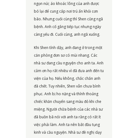
ngọn núi; áo khoác lông của anh được
bó lại để cung cấp nơi trú ẩn khỏi cơn
bão. Nhưng cuối cùng thì Shen cũng ngã
bệnh. Anh cố gắng tiếp tục nhưng ngày
càng yếu đi. Cuối cùng, anh ngã xuống.
Khi Shen tỉnh dậy, anh đang ở trong một
căn phòng đơn sơ có mùi nhang. Các
nhà sư đang cầu nguyện cho anh ta. Anh
cảm ơn họ rất nhiều vì đã đưa anh đến tu
viện của họ. Nếu không, chắc chắn anh
đã chết. Tuy nhiên, Shen vẫn chưa bình
phục. Anh bị ho nặng và thỉnh thoảng
chiếc khăn chuyển sang màu đỏ khi che
miệng. Người chữa bệnh của các nhà sư
đã buồn bã nói với anh ta rằng có rất ít
việc phải làm. Anh ta nên bắt đầu tụng
kinh và cầu nguyện. Nhà sư đề nghị dạy