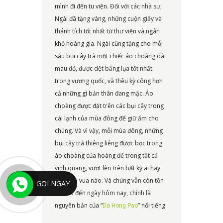
mình đi đến tu viện. Đối với các nhà sư,
Ngài đã tặng vàng, những cuộn giấy và
thánh tích tốt nhất từ thư viện và ngân
khố hoàng gia. Ngài cũng tặng cho mỗi
sáu bụi cây trà một chiếc áo choàng dài
màu đỏ, được dệt bằng lụa tốt nhất
trong vương quốc, và thêu kỳ công hơn
cả những gì bản thân đang mặc. Áo
choàng được đặt trên các bụi cây trong
cái lạnh của mùa đông để giữ ấm cho
chúng. Và vì vậy, mỗi mùa đông, những
bụi cây trà thiêng liêng được bọc trong
áo choàng của hoàng đế trong tất cả
vinh quang, vượt lên trên bất kỳ ai hay
bất kỳ vị vua nào. Và chúng vẫn còn tồn
GỌI NGAY
tại cho đến ngày hôm nay, chính là
nguyên bản của “
” nổi tiếng.
Da Hong Pao