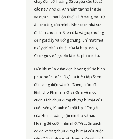
chạy đến với hoàng đế và yêu cầu tất cả
các ngự y rời đi. Anh nắm tay hoàng đế
và đưa ra một hộp thiếc nhỏ bằng bạc từ
áo choàng của mình. Như cách nhà sư
đã làm cho anh, Shen ủ lá và giúp hoàng
đế ngồi dậy và uống chúng. Chỉ mất một
ngày để phép thuật của lá hoạt động.
Các ngự y đã gọi đó là một phép màu.
Đến khi mùa xuân đến, hoàng đế đã bình
phục hoàn toàn. Ngài ta triệu tập Shen
đến cung điện và nói: “Shen, Trẫm đã
lệnh cho Khanh ra đi và đem về một
cuộn sách chứa đựng những bí mật của
cuộc sống. Khanh đã thất bại.” Em gái
của Shen, hoàng hậu nín thở sợ hãi.
Hoàng đế cười nhăn nhở, “Vì cuộn sách
cổ đó không chứa đựng bí mật của cuộc
sống.” Ngài dừng lại. “Nhưng Khanh, cuối