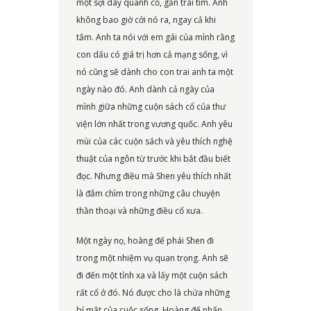
một sợi dây quanh cổ, gần trái tim. Anh
không bao giờ cởi nó ra, ngay cả khi
tắm. Anh ta nói với em gái của mình rằng
con dấu có giá trị hơn cả mạng sống, vì
nó cũng sẽ dành cho con trai anh ta một
ngày nào đó. Anh dành cả ngày của
mình giữa những cuộn sách cổ của thư
viện lớn nhất trong vương quốc. Anh yêu
mùi của các cuộn sách và yêu thích nghệ
thuật của ngôn từ trước khi bắt đầu biết
đọc. Nhưng điều mà Shen yêu thích nhất
là đắm chìm trong những câu chuyện
thần thoại và những điều cổ xưa.
Một ngày nọ, hoàng đế phái Shen đi
trong một nhiệm vụ quan trọng. Anh sẽ
đi đến một tỉnh xa và lấy một cuộn sách
rất cổ ở đó. Nó được cho là chứa những
bí mật của cuộc sống. Hoàng đế nhấn