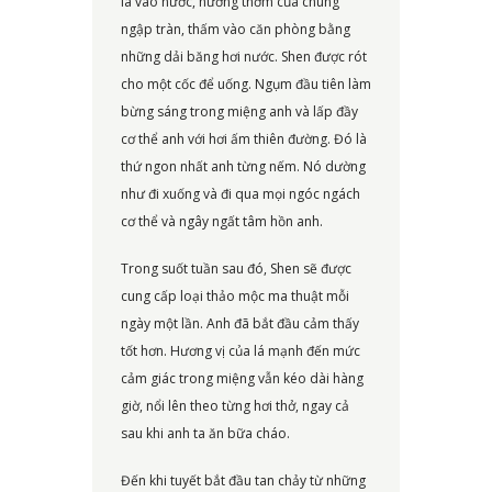
lá vào nước, hương thơm của chúng
ngập tràn, thấm vào căn phòng bằng
những dải băng hơi nước. Shen được rót
cho một cốc để uống. Ngụm đầu tiên làm
bừng sáng trong miệng anh và lấp đầy
cơ thể anh với hơi ấm thiên đường. Đó là
thứ ngon nhất anh từng nếm. Nó dường
như đi xuống và đi qua mọi ngóc ngách
cơ thể và ngây ngất tâm hồn anh.
Trong suốt tuần sau đó, Shen sẽ được
cung cấp loại thảo mộc ma thuật mỗi
ngày một lần. Anh đã bắt đầu cảm thấy
tốt hơn. Hương vị của lá mạnh đến mức
cảm giác trong miệng vẫn kéo dài hàng
giờ, nổi lên theo từng hơi thở, ngay cả
sau khi anh ta ăn bữa cháo.
Đến khi tuyết bắt đầu tan chảy từ những