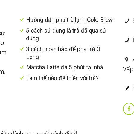
Hướng dẫn pha trà lạnh Cold Brew
S
5 cách sử dụng lá trà đã qua sử
sự
dụng
H
ao
3 cách hoàn hảo để pha trà Ô
làm
Long
4
Matcha Latte đá 5 phút tại nhà
Vấp
im,
Làm thế nào để thiền với trà?
i
iệu dành cho người sành điệu!