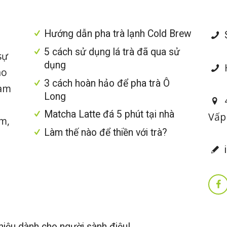
Hướng dẫn pha trà lạnh Cold Brew
S
5 cách sử dụng lá trà đã qua sử
sự
dụng
H
ao
3 cách hoàn hảo để pha trà Ô
làm
Long
4
Matcha Latte đá 5 phút tại nhà
Vấp
im,
Làm thế nào để thiền với trà?
i
iệu dành cho người sành điệu!