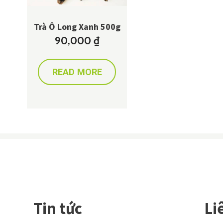
Trà Ô Long Xanh 500g
90,000
₫
READ MORE
Tin tức
Li