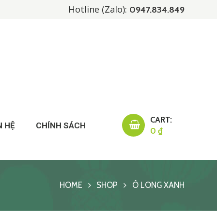
Hotline (Zalo):
0947.834.849
CART:
N HỆ
CHÍNH SÁCH
0 ₫
HOME
SHOP
Ô LONG XANH