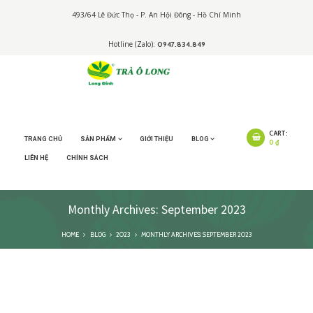
493/64 Lê Đức Thọ - P. An Hội Đông - Hồ Chí Minh
Hotline (Zalo):
0947.834.849
CART:
TRANG CHỦ
SẢN PHẨM
GIỚI THIỆU
BLOG
0 ₫
LIÊN HỆ
CHÍNH SÁCH
Monthly Archives: September 2023
HOME
BLOG
2023
MONTHLY ARCHIVES: SEPTEMBER 2023
6 phong cách trà sữa
nổi tiếng