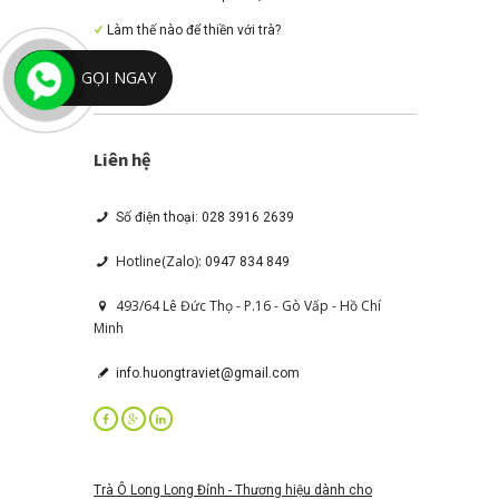
Làm thế nào để thiền với trà?
GỌI NGAY
Liên hệ
Số điện thoại: 028 3916 2639
Hotline(Zalo):
0947 834 849
493/64 Lê Đức Thọ - P.16 - Gò Vấp - Hồ Chí
Minh
info.huongtraviet@gmail.com
Trà Ô Long Long Đỉnh - Thương hiệu dành cho