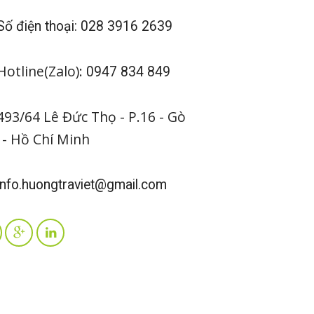
ố điện thoại: 028 3916 2639
otline(Zalo):
0947 834 849
93/64 Lê Đức Thọ - P.16 - Gò
 - Hồ Chí Minh
nfo.huongtraviet@gmail.com