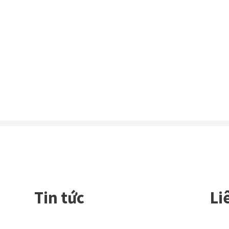
iệc
ắp
Tin tức
Li