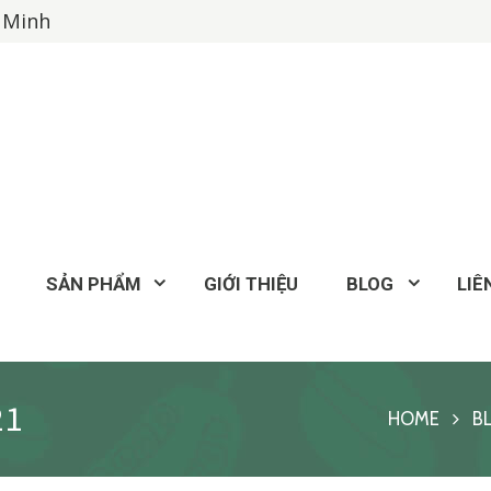
í Minh
SẢN PHẨM
GIỚI THIỆU
BLOG
LIÊ
21
HOME
B