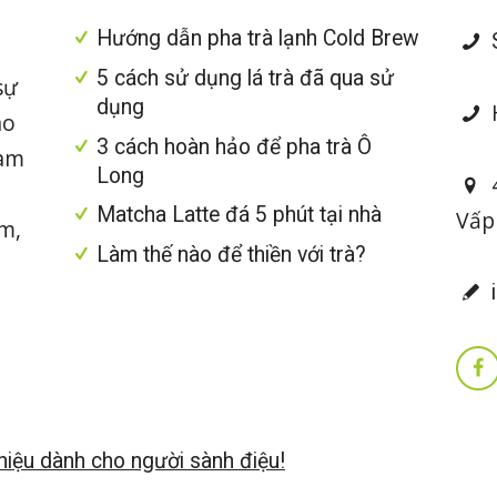
Hướng dẫn pha trà lạnh Cold Brew
S
5 cách sử dụng lá trà đã qua sử
sự
dụng
H
ao
3 cách hoàn hảo để pha trà Ô
làm
Long
4
Matcha Latte đá 5 phút tại nhà
Vấp
im,
Làm thế nào để thiền với trà?
i
iệu dành cho người sành điệu!