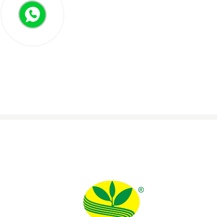
giác quan của mình bằng v
tìm mua các loại trà từ kh
mọi nơi...