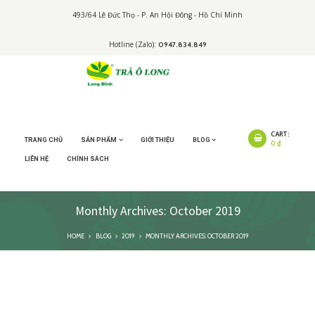
493/64 Lê Đức Thọ - P. An Hội Đông - Hồ Chí Minh
Hotline (Zalo):
0947.834.849
CART:
TRANG CHỦ
SẢN PHẨM
GIỚI THIỆU
BLOG
0 ₫
LIÊN HỆ
CHÍNH SÁCH
Monthly Archives: October 2019
HOME
BLOG
2019
MONTHLY ARCHIVES: OCTOBER 2019
Những “thành phần
lạ” trong nước trà