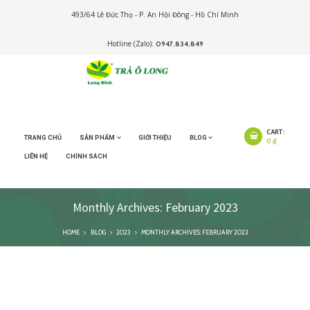
493/64 Lê Đức Thọ - P. An Hội Đông - Hồ Chí Minh
Hotline (Zalo):
0947.834.849
CART:
TRANG CHỦ
SẢN PHẨM
GIỚI THIỆU
BLOG
0 ₫
LIÊN HỆ
CHÍNH SÁCH
Monthly Archives: February 2023
HOME
BLOG
2023
MONTHLY ARCHIVES: FEBRUARY 2023
Công dụng của trà Ô
Long?