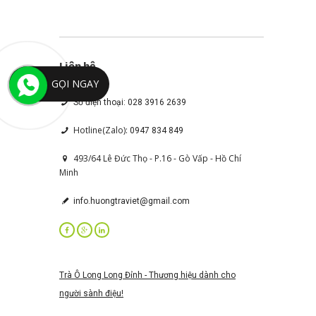
Liên hệ
GỌI NGAY
Số điện thoại: 028 3916 2639
Hotline(Zalo):
0947 834 849
493/64 Lê Đức Thọ - P.16 - Gò Vấp - Hồ Chí
Minh
info.huongtraviet@gmail.com
Trà Ô Long Long Đỉnh - Thương hiệu dành cho
người sành điệu!